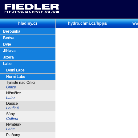
hladiny.cz
hydro.chmi.cz/hpps/
ww
Berounka
Bečva
Dyje
Jihlava
Jizera
Labe
Dolní Labe
Horní Labe
Týniště nad Orlicí
Orlice
Němčice
Labe
Dašice
Loučná
Sány
Cidlina
Nymburk
Labe
Plaňany