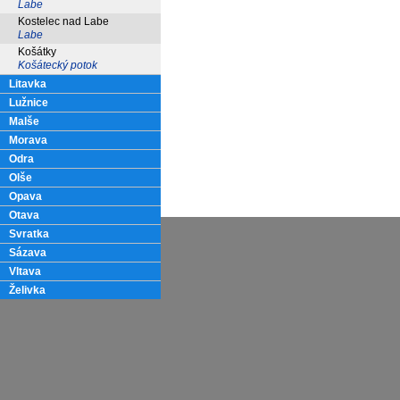
Labe
Kostelec nad Labe
Labe
Košátky
Košátecký potok
Litavka
Lužnice
Malše
Morava
Odra
Olše
Opava
Otava
Svratka
Sázava
Vltava
Želivka