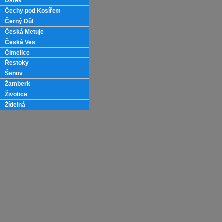
Úštěk
Čechy pod Kosířem
Černý Důl
Česká Metuje
Česká Ves
Čimelice
Řestoky
Šenov
Žamberk
Životice
Žídelná