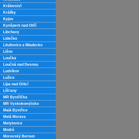
Království
Králíky
Kyjov
Kynšperk nad Ohří
Libchavy
Lidečko
Litultovice a Mladecko
Lišov
Loučka
Loučná nad Desnou
Ludvíkov
Lužice
Lípa nad Orlicí
Líšťany
MR Bystřička
MR Vyskokomýtsko
Malá Bystřice
Malá Morava
Metylovice
Modrá
Moravský Beroun