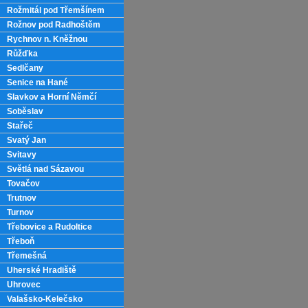
Rožmitál pod Třemšínem
Rožnov pod Radhoštěm
Rychnov n. Kněžnou
Růžďka
Sedlčany
Senice na Hané
Slavkov a Horní Němčí
Soběslav
Stařeč
Svatý Jan
Svitavy
Světlá nad Sázavou
Tovačov
Trutnov
Turnov
Třebovice a Rudoltice
Třeboň
Třemešná
Uherské Hradiště
Uhrovec
Valašsko-Kelečsko