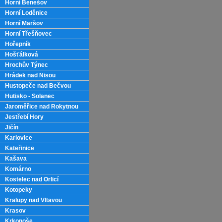
Horní Benešov
Horní Loděnice
Horní Maršov
Horní Třešňovec
Hořepník
Hošťálková
Hrochův Týnec
Hrádek nad Nisou
Hustopeče nad Bečvou
Hutisko - Solanec
Jaroměřice nad Rokytnou
Jestřebí Hory
Jičín
Karlovice
Kateřinice
Kašava
Komárno
Kostelec nad Orlicí
Kotopeky
Kralupy nad Vltavou
Krasov
Krkonoše