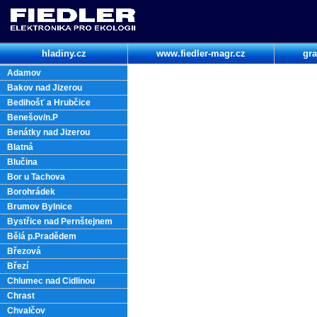
hladiny.cz
www.fiedler-magr.cz
gra
Adamov
Bakov nad Jizerou
Bedihošť a Hrubčice
Benešov/n.P
Benátky nad Jizerou
Blatná
Blučina
Bor u Tachova
Borohrádek
Brumov Bylnice
Bystřice nad Pernštejnem
Bělá p.Pradědem
Březová
Březí
Chlumec nad Cidlinou
Chrast
Chvalčov