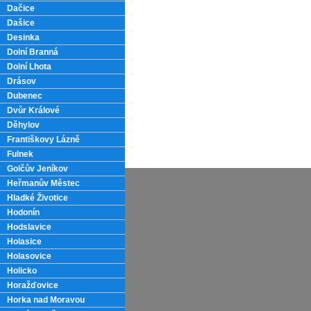
Dačice
Dašice
Desinka
Dolní Branná
Dolní Lhota
Drásov
Dubenec
Dvůr Králové
Děhylov
Františkovy Lázně
Fulnek
Golčův Jeníkov
Heřmanův Městec
Hladké Životice
Hodonín
Hodslavice
Holasice
Holasovice
Holicko
Horažďovice
Horka nad Moravou