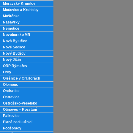
Moravský Krumlov
Močovice a Krchleby
Moštěnka
Nasavrky
Nemotice
Novoborsko MR
Nová Bystřice
Nové Sedlice
Nový Bydžov
Nový Jičín
ORP Rýmařov
Odry
Olešnice v Orl.Horách
Olomouc
Ondratice
Ostravice
Ostrožsko-Veselsko
Otinoves – Rozstání
Palkovice
Planá nad Lužnicí
Poděbrady