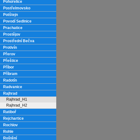
Pohořelice
Postřelmovsko
Potštejn
Povodí Sedlnice
Prachatice
Prostějov
Prostřední Bečva
Protivín
Přerov
Přeštice
Příbor
Příbram
Radotín
Radvanice
Rajhrad
Rajhrad_H1
Rajhrad_H2
Ratiboř
Rejchartice
Rochlov
Rohle
Roštění