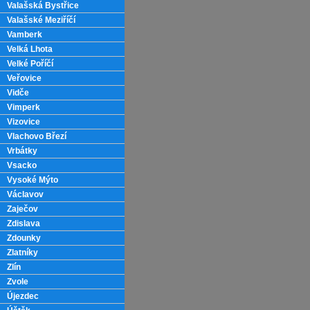
Valašská Bystřice
Valašské Meziříčí
Vamberk
Velká Lhota
Velké Poříčí
Veřovice
Vidče
Vimperk
Vizovice
Vlachovo Březí
Vrbátky
Vsacko
Vysoké Mýto
Václavov
Zaječov
Zdislava
Zdounky
Zlatníky
Zlín
Zvole
Újezdec