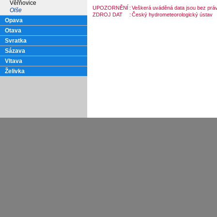
Věřňovice
UPOZORNĚNÍ
:
Veškerá uváděná data jsou bez práv
Olše
ZDROJ DAT
:
Český hydrometeorologický ústav
Opava
Otava
Svratka
Sázava
Vltava
Želivka