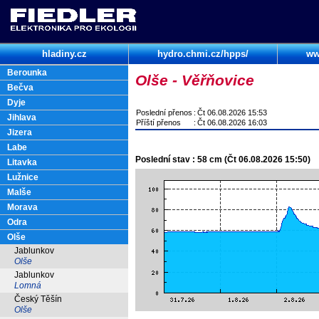
hladiny.cz
hydro.chmi.cz/hpps/
ww
Berounka
Olše - Věřňovice
Bečva
Dyje
Poslední přenos
:
Čt 06.08.2026 15:53
Jihlava
Příští přenos
:
Čt 06.08.2026 16:03
Jizera
Labe
Poslední stav : 58 cm (Čt 06.08.2026 15:50)
Litavka
Lužnice
Malše
Morava
Odra
Olše
Jablunkov
Olše
Jablunkov
Lomná
Český Těšín
Olše